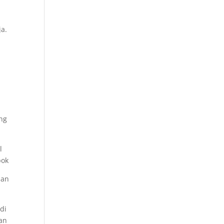
ja.
ang
l
pok
aan
di
ran