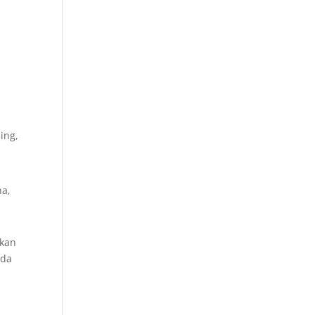
ing,
na,
ikan
ada