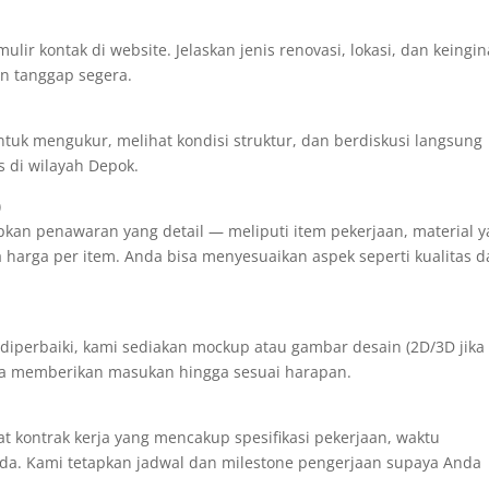
lir kontak di website. Jelaskan jenis renovasi, lokasi, dan keingi
n tanggap segera.
tuk mengukur, melihat kondisi struktur, dan berdiskusi langsung
s di wilayah Depok.
)
apkan penawaran yang detail — meliputi item pekerjaan, material 
a harga per item. Anda bisa menyesuaikan aspek seperti kualitas 
lu diperbaiki, kami sediakan mockup atau gambar desain (2D/3D jika
isa memberikan masukan hingga sesuai harapan.
t kontrak kerja yang mencakup spesifikasi pekerjaan, waktu
ada. Kami tetapkan jadwal dan milestone pengerjaan supaya Anda