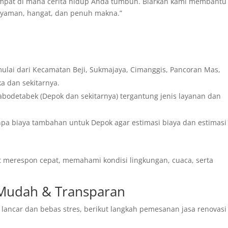
empat di mana cerita hidup Anda tumbuh. Biarkan kami membantu
yaman, hangat, dan penuh makna.”
mulai dari Kecamatan Beji, Sukmajaya, Cimanggis, Pancoran Mas,
a dan sekitarnya.
Jabodetabek (Depok dan sekitarnya) tergantung jenis layanan dan
anpa biaya tambahan untuk Depok agar estimasi biaya dan estimasi
at merespon cepat, memahami kondisi lingkungan, cuaca, serta
 Mudah & Transparan
ancar dan bebas stres, berikut langkah pemesanan jasa renovasi