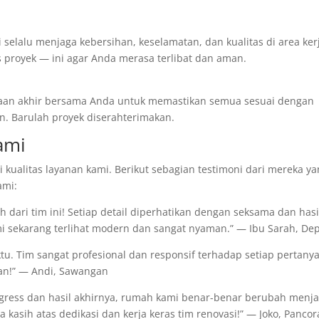
 selalu menjaga kebersihan, keselamatan, dan kualitas di area ker
s proyek — ini agar Anda merasa terlibat dan aman.
ksaan akhir bersama Anda untuk memastikan semua sesuai dengan
kan. Barulah proyek diserahterimakan.
ami
 kualitas layanan kami. Berikut sebagian testimoni dari mereka y
ami:
 dari tim ini! Setiap detail diperhatikan dengan seksama dan hasi
mi sekarang terlihat modern dan sangat nyaman.” — Ibu Sarah, De
ktu. Tim sangat profesional dan responsif terhadap setiap pertany
an!” — Andi, Sawangan
rogress dan hasil akhirnya, rumah kami benar-benar berubah menja
 kasih atas dedikasi dan kerja keras tim renovasi!” — Joko, Panco