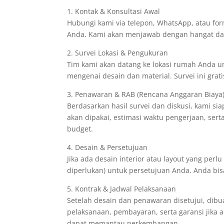
1. Kontak & Konsultasi Awal
Hubungi kami via telepon, WhatsApp, atau formu
Anda. Kami akan menjawab dengan hangat da
2. Survei Lokasi & Pengukuran
Tim kami akan datang ke lokasi rumah Anda un
mengenai desain dan material. Survei ini grati
3. Penawaran & RAB (Rencana Anggaran Biaya
Berdasarkan hasil survei dan diskusi, kami si
akan dipakai, estimasi waktu pengerjaan, sert
budget.
4. Desain & Persetujuan
Jika ada desain interior atau layout yang per
diperlukan) untuk persetujuan Anda. Anda b
5. Kontrak & Jadwal Pelaksanaan
Setelah desain dan penawaran disetujui, dibua
pelaksanaan, pembayaran, serta garansi jika 
dapat memantau perkembangan.