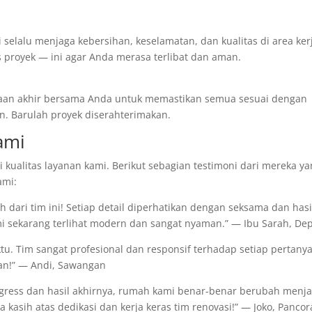
 selalu menjaga kebersihan, keselamatan, dan kualitas di area ker
s proyek — ini agar Anda merasa terlibat dan aman.
ksaan akhir bersama Anda untuk memastikan semua sesuai dengan
kan. Barulah proyek diserahterimakan.
ami
 kualitas layanan kami. Berikut sebagian testimoni dari mereka y
ami:
 dari tim ini! Setiap detail diperhatikan dengan seksama dan hasi
mi sekarang terlihat modern dan sangat nyaman.” — Ibu Sarah, De
ktu. Tim sangat profesional dan responsif terhadap setiap pertany
an!” — Andi, Sawangan
rogress dan hasil akhirnya, rumah kami benar-benar berubah menja
 kasih atas dedikasi dan kerja keras tim renovasi!” — Joko, Panco