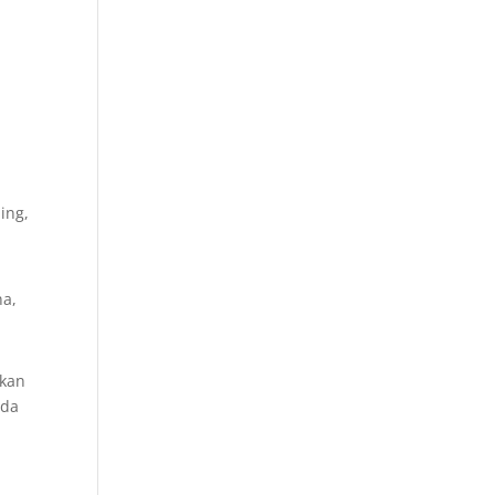
ing,
na,
ikan
ada