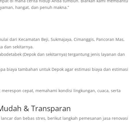
empat di mana cerita hidup Anda tumbuh. Biarkan kami membantu
yaman, hangat, dan penuh makna.”
mulai dari Kecamatan Beji, Sukmajaya, Cimanggis, Pancoran Mas,
a dan sekitarnya.
Jabodetabek (Depok dan sekitarnya) tergantung jenis layanan dan
anpa biaya tambahan untuk Depok agar estimasi biaya dan estimasi
at merespon cepat, memahami kondisi lingkungan, cuaca, serta
 Mudah & Transparan
ancar dan bebas stres, berikut langkah pemesanan jasa renovasi