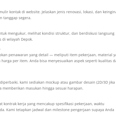
lir kontak di website. Jelaskan jenis renovasi, lokasi, dan keingi
n tanggap segera.
tuk mengukur, melihat kondisi struktur, dan berdiskusi langsung
s di wilayah Depok.
)
apkan penawaran yang detail — meliputi item pekerjaan, material 
a harga per item. Anda bisa menyesuaikan aspek seperti kualitas 
lu diperbaiki, kami sediakan mockup atau gambar desain (2D/3D jika
isa memberikan masukan hingga sesuai harapan.
t kontrak kerja yang mencakup spesifikasi pekerjaan, waktu
ada. Kami tetapkan jadwal dan milestone pengerjaan supaya Anda