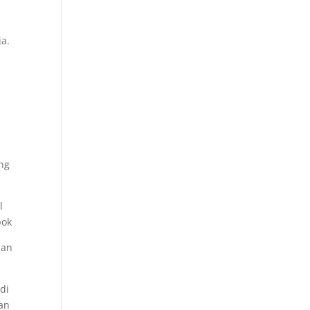
ja.
ang
l
pok
aan
di
ran