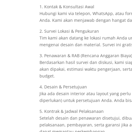
1. Kontak & Konsultasi Awal
Hubungi kami via telepon, WhatsApp, atau formu
Anda. Kami akan menjawab dengan hangat da
2. Survei Lokasi & Pengukuran
Tim kami akan datang ke lokasi rumah Anda un
mengenai desain dan material. Survei ini grati
3. Penawaran & RAB (Rencana Anggaran Biaya
Berdasarkan hasil survei dan diskusi, kami si
akan dipakai, estimasi waktu pengerjaan, sert
budget.
4. Desain & Persetujuan
Jika ada desain interior atau layout yang per
diperlukan) untuk persetujuan Anda. Anda b
5. Kontrak & Jadwal Pelaksanaan
Setelah desain dan penawaran disetujui, dibua
pelaksanaan, pembayaran, serta garansi jika 
dapat memantau perkembangan.